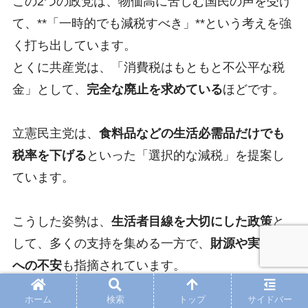
この2つの政党は、物価高に苦しむ国民の声を受け
て、**「一時的でも減税すべき」**という考えを強
く打ち出しています。
とくに共産党は、「消費税はもともと不公平な税
金」として、
完全な廃止を求めている
ほどです。
立憲民主党は、
食料品などの生活必需品だけでも
税率を下げる
といった「選択的な減税」を提案し
ています。
こうした姿勢は、
生活者目線を大切にした政策
と
して、多くの支持を集める一方で、
財源や実行力
への不安
も指摘されています。
ホーム
検索
トップ
サイドバー