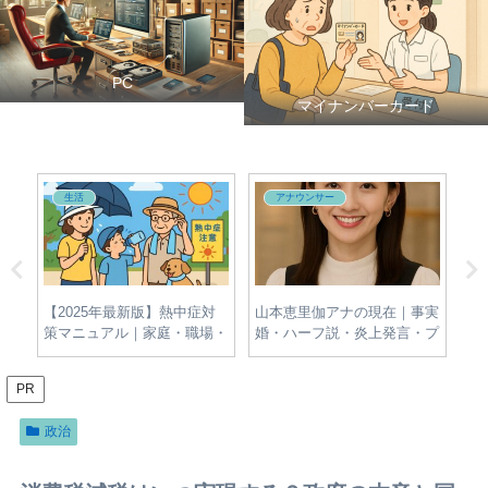
PC
マイナンバーカード
生活
アナウンサー
夫・
【2025年最新版】熱中症対
山本恵里伽アナの現在｜事実
牛
新
策マニュアル｜家庭・職場・
婚・ハーフ説・炎上発言・プ
名
屋外でできる簡単＆効果的な
ロフィールをわかりやすく整
報
予防法とは？
理
PR
政治