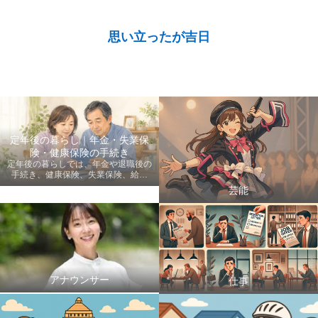
思い立ったが吉日
定年後の暮らし｜年金・失業保
険・健康保険の手続き
定年後の暮らしでは、年金や退職後の
手続き、健康保険、失業保険、給付
金、医療費など、老後に知っておきた
芸能
い情報を初心者にも分かりやすく案内
します。
アナウンサー
仕事