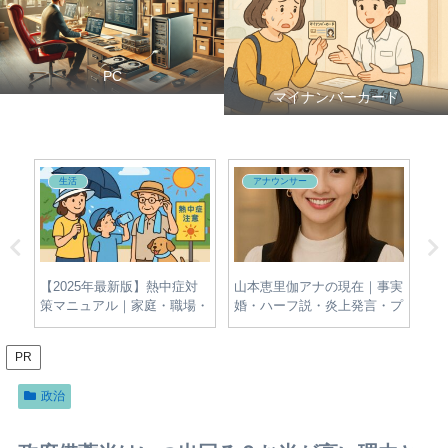
PC
マイナンバーカード
生活
アナウンサー
夫・
【2025年最新版】熱中症対
山本恵里伽アナの現在｜事実
牛
新
策マニュアル｜家庭・職場・
婚・ハーフ説・炎上発言・プ
名
屋外でできる簡単＆効果的な
ロフィールをわかりやすく整
報
予防法とは？
理
PR
政治