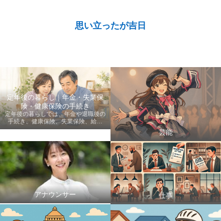
思い立ったが吉日
定年後の暮らし｜年金・失業保
険・健康保険の手続き
定年後の暮らしでは、年金や退職後の
手続き、健康保険、失業保険、給付
金、医療費など、老後に知っておきた
芸能
い情報を初心者にも分かりやすく案内
します。
アナウンサー
仕事