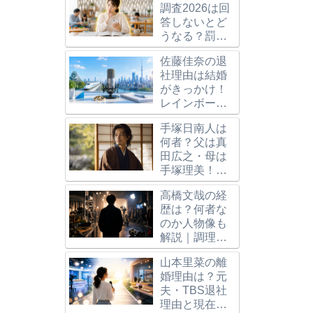
調査2026は回
答しないとど
うなる？罰則
と「約580人に
日倶楽部のメリット
【2025年度最新】大人の休
大人の休
佐藤佳奈の退
1人」の意味を
程や割引特典と賢い
日倶楽部パスを活用してシニ
｜パスの
社理由は結婚
解説
解説
ア世代の鉄道旅行をもっと楽
件を解説
がきっかけ！
しく！
レインボー池
田との馴れ初
手塚日南人は
めや今後を調
何者？父は真
査
田広之・母は
手塚理美！兄
や身長
高橋文哉の経
167cm、異色
歴は？何者な
の経歴も
のか人物像も
解説｜調理師
志望から仮面
山本里菜の離
ライダー、ブ
婚理由は？元
ルーロック主
夫・TBS退社
演へ
理由と現在の