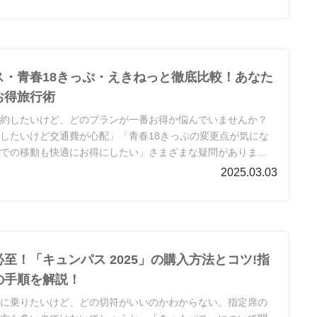
う！
ス・青春18きっぷ・えきねっと徹底比較！あなた
お得旅行術
節約したいけど、どのプランが一番お得か悩んでいませんか？
したいけど交通費が心配」「青春18きっぷの変更点が気にな
線での移動も快適にお得にしたい」さまざまな疑問があります
事では、キュンパス、青春18きっぷ、えきねっとの特徴を徹
2025.03.03
あなたに最適な選び方をご紹介します。
至！「キュンパス 2025」の購入方法とコツ!指
の手順を解説！
得に乗りたいけど、どの切符がいいのかわからない。指定席の