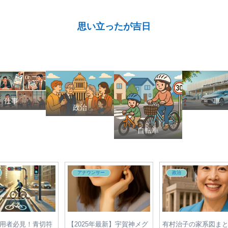
思い立ったが吉日
仕事
車
政治
自転車
アナウンサー
政治
切符
【2025年最新】宇賀神メグ
有村治子の家系図まとめ｜
日テ