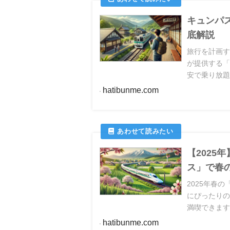
キュンパ
底解説
旅行を計画す
が提供する「
安で乗り放
取れるの？
hatibunme.com
多いでしょ
【2025
ス」で春
2025年春
にぴったりの
満喫できます
りませんか？
hatibunme.com