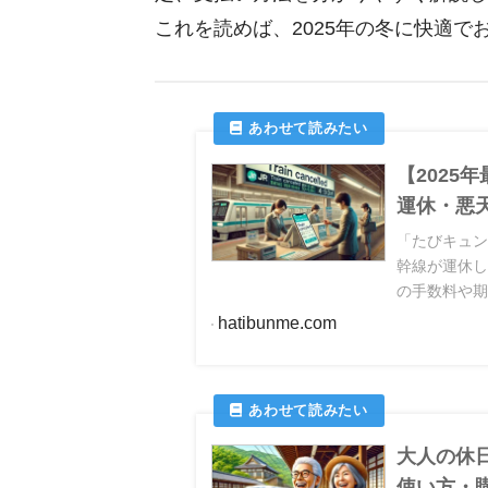
これを読めば、2025年の冬に快適
【202
運休・悪
「たびキュ
幹線が運休
の手数料や
hatibunme.com
大人の休
使い方・