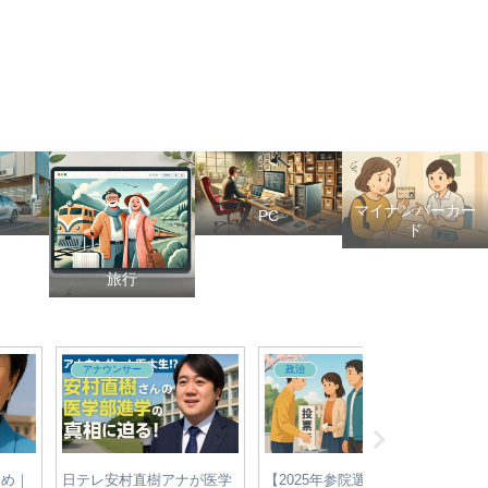
マイナンバーカー
PC
ド
旅行
アナウンサー
政治
政治
レ安村直樹アナが医学
【2025年参院選】各党の最
【2025年最新】