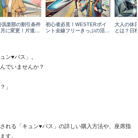
日倶楽部の割引条件
初心者必見！WESTERポイ
大人の休
年3月に変更！片道
ント全線フリーきっぷの活用
とは？日
以上で割引OK
術の知恵
活用法を
ュン♥パス」。
んでいませんか？
？」
される「キュン♥パス」の詳しい購入方法や、座席指
ます。