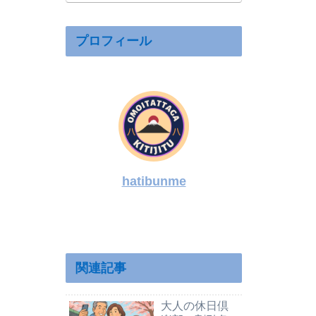
仕事｜学歴や
家族構成も整
理
プロフィール
hatibunme
関連記事
大人の休日倶