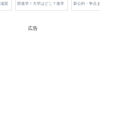
学！大学はどこ？進学
新公約・争点まとめ｜物価
が高すぎる理由
・経歴・父への憧れを
高・減税・エネルギー政策
高騰の原因と今
を徹底比較
をやさしく解説
広告