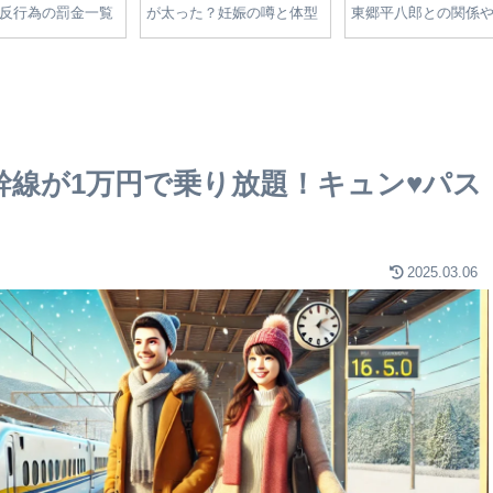
一覧
が太った？妊娠の噂と体型
東郷平八郎との関係や滋賀
部進
変化の真相をやさしく解説
の名家のルーツを解説
理由
解説
新幹線が1万円で乗り放題！キュン♥パス
2025.03.06