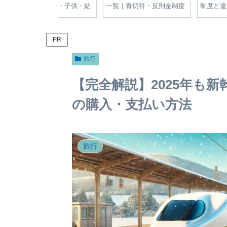
や旦那・子供・結
一覧｜青切符・反則金制度
制度と違反行為の罰金
スタ現在を調査
と安全指導の全知識
【2024年版】
PR
旅行
【完全解説】2025年も
の購入・支払い方法
旅行