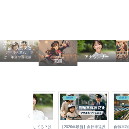
定年後の暮らし｜
年金・失業保険・
定年後の暮らしで
健康保険の手続き
アナウンサー
は、年金や退職後の
芸能
手続き、健康保険、
失業保険、給付金、
医療費など、老後に
知っておきたい情報
を初心者にも分かり
やすく案内します。
サー
自転車
自転車
は結婚してる？独
【2026年最新】自転車違反
自転車利用者必見！青