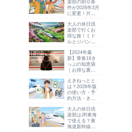
楽部の割引条
件が2026年3月
に変更！片道
101km以上で
大人の休日倶
割引OK
楽部で行くお
得な旅！ミド
ルとジパング
を賢く使うコ
【2024年最
ツは？
新】青春18き
っぷの知恵袋
｜お得な裏技7
選＆活用ガイ
えきねっとと
ド
は？2026年版
の使い方・予
約方法・きっ
ぷの受け取り
大人の休日倶
方を解説
楽部はJR東海
で使える？東
海道新幹線の