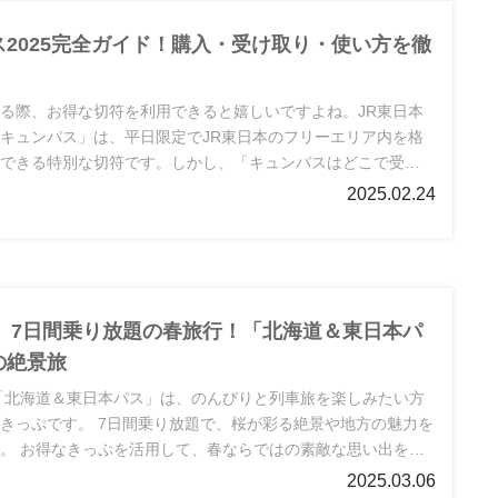
ス2025完全ガイド！購入・受け取り・使い方を徹
る際、お得な切符を利用できると嬉しいですよね。JR東日本
キュンパス」は、平日限定でJR東日本のフリーエリア内を格
題できる特別な切符です。しかし、「キュンパスはどこで受け
」「いつまでに発券すればいいの？」といった疑問を持つ方も
2025.02.24
う。
年】7日間乗り放題の春旅行！「北海道＆東日本パ
の絶景旅
の「北海道＆東日本パス」は、のんびりと列車旅を楽しみたい方
きっぷです。 7日間乗り放題で、桜が彩る絶景や地方の魅力を
。 お得なきっぷを活用して、春ならではの素敵な思い出を作
 詳しくはJRの公式サイトや駅窓口で確認して、素敵な旅を計
2025.03.06