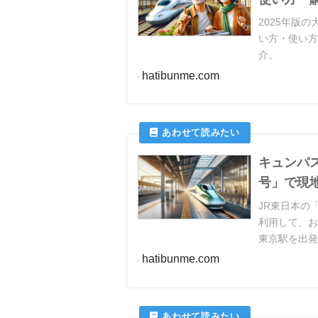
2025年版
い方・使い
介。
hatibunme.com
キュンパ
号」で現
JR東日本の
利用して、お
東京駅を出発
よりも早く
hatibunme.com
事では、はや
旅の魅力を