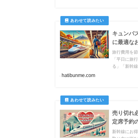
画しましょ
キュンパ
に最適な
旅行費用を
「平日に旅行
る」「新幹
よね。この記
hatibunme.com
底比較し、
売り切れ必
定席予約
新幹線にお