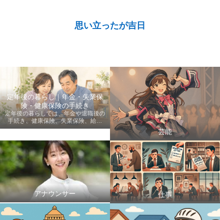
思い立ったが吉日
定年後の暮らし｜年金・失業保
険・健康保険の手続き
定年後の暮らしでは、年金や退職後の
手続き、健康保険、失業保険、給付
金、医療費など、老後に知っておきた
芸能
い情報を初心者にも分かりやすく案内
します。
アナウンサー
仕事