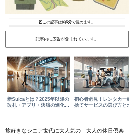
この記事は
約6分
で読めます。
記事内に広告が含まれています。
新Suicaとは？2025年以降の
初心者必見！レンタカー乗
改札・アプリ・決済の進化を
捨てサービスの選び方とポ
徹底解説
ントと知恵
旅好きなシニア世代に大人気の「大人の休日倶楽