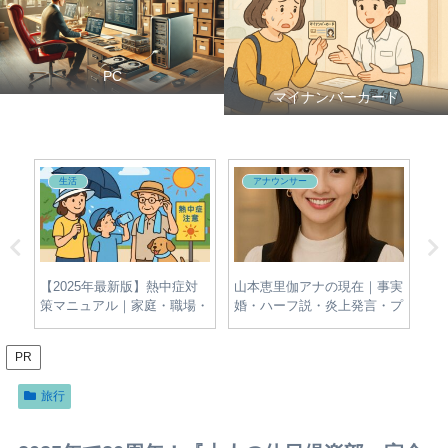
PC
マイナンバーカード
生活
アナウンサー
夫・
【2025年最新版】熱中症対
山本恵里伽アナの現在｜事実
牛
新
策マニュアル｜家庭・職場・
婚・ハーフ説・炎上発言・プ
名
屋外でできる簡単＆効果的な
ロフィールをわかりやすく整
報
予防法とは？
理
PR
旅行