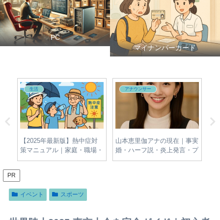
PC
マイナンバーカード
生活
アナウンサー
夫・
【2025年最新版】熱中症対
山本恵里伽アナの現在｜事実
牛
新
策マニュアル｜家庭・職場・
婚・ハーフ説・炎上発言・プ
名
屋外でできる簡単＆効果的な
ロフィールをわかりやすく整
報
予防法とは？
理
PR
イベント
スポーツ