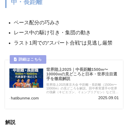
中・長距離
ペース配分の巧みさ
レース中の駆け引き・集団の動き
ラスト1周での“スパート合戦”は見逃し厳禁
世界陸上2025｜中長距離1500m〜
10000mの見どころと日本・世界注目選
手を徹底解説
世界陸上2025東京大会 中距離・長距離（1500m〜
10000m）の見どころを解説。田中希実選手や世界
の強豪（キピエゴン、イェンブリグセン）など注目
選手を紹介し、初心者にも分かりやすく構成してい
2025.09.01
hatibunme.com
ます。
解説