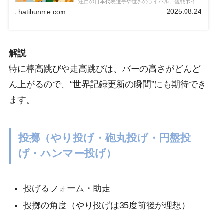
注目の日本代表選手や世界のライバル、観戦ポイン
トも紹介。現地観戦やTV視聴がより楽しくなる予
2025.08.24
hatibunme.com
習記事です。
解説
特に棒高跳びや走高跳びは、バーの高さがどんど
ん上がるので、“世界記録更新の瞬間”にも期待でき
ます。
投擲（やり投げ・砲丸投げ・円盤投
げ・ハンマー投げ）
投げるフォーム・助走
投擲の角度（やり投げは35度前後が理想）