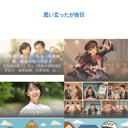
思い立ったが吉日
定年後の暮らし｜年金・失業保
険・健康保険の手続き
定年後の暮らしでは、年金や退職後の
手続き、健康保険、失業保険、給付
金、医療費など、老後に知っておきた
芸能
い情報を初心者にも分かりやすく案内
します。
アナウンサー
仕事