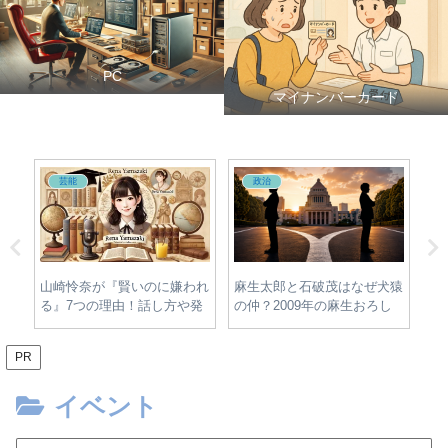
PC
マイナンバーカード
芸能
政治
麻生太郎と石破茂はなぜ犬猿
宮
パス
山崎怜奈が『賢いのに嫌われ
の仲？2009年の麻生おろし
家
指
る』7つの理由！話し方や発
から2026年現在まで解説
出
言が誤解されるワケ
PR
イベント