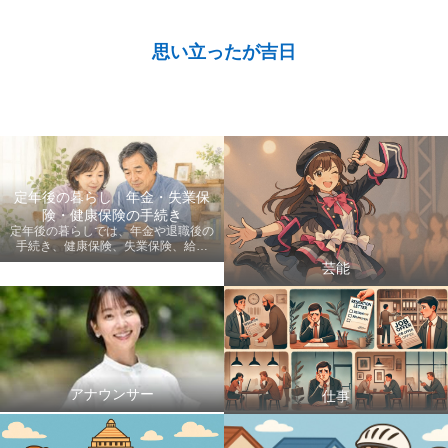
思い立ったが吉日
定年後の暮らし｜年金・失業保
険・健康保険の手続き
定年後の暮らしでは、年金や退職後の
手続き、健康保険、失業保険、給付
金、医療費など、老後に知っておきた
芸能
い情報を初心者にも分かりやすく案内
します。
アナウンサー
仕事