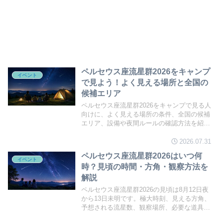
ペルセウス座流星群2026をキャンプ
イベント
で見よう！よく見える場所と全国の
候補エリア
ペルセウス座流星群2026をキャンプで見る人
向けに、よく見える場所の条件、全国の候補
エリア、設備や夜間ルールの確認方法を紹介
します。
2026.07.31
ペルセウス座流星群2026はいつ何
イベント
時？見頃の時間・方角・観察方法を
解説
ペルセウス座流星群2026の見頃は8月12日夜
から13日未明です。極大時刻、見える方角、
予想される流星数、観察場所、必要な道具、
曇った場合の次のチャンスを初心者向けに解