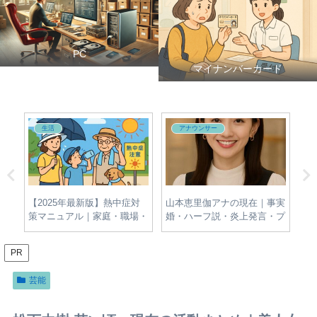
PC
マイナンバーカード
生活
アナウンサー
夫・
【2025年最新版】熱中症対
山本恵里伽アナの現在｜事実
牛
新
策マニュアル｜家庭・職場・
婚・ハーフ説・炎上発言・プ
名
屋外でできる簡単＆効果的な
ロフィールをわかりやすく整
報
予防法とは？
理
PR
芸能