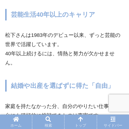
芸能生活40年以上のキャリア
松下さんは1983年のデビュー以来、ずっと芸能の
世界で活躍しています。
40年以上続けるには、情熱と努力が欠かせませ
ん。
結婚や出産を選ばずに得た「自由」
家庭を持たなかった分、自分のやりたい仕事や舞
台にも積極的に挑戦できたのは事実です。
それは、彼女の生き方を肯定する結果とも言えま
ホーム
検索
トップ
サイドバー