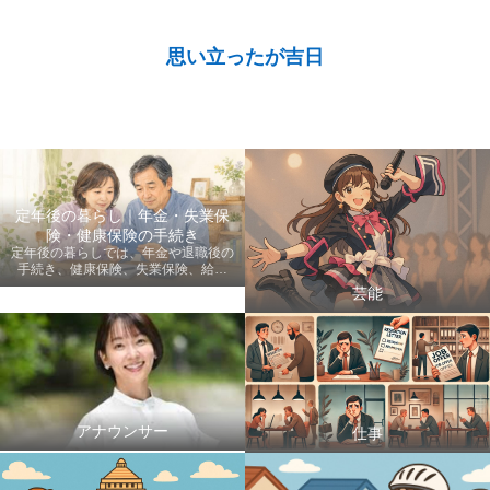
思い立ったが吉日
定年後の暮らし｜年金・失業保
険・健康保険の手続き
定年後の暮らしでは、年金や退職後の
手続き、健康保険、失業保険、給付
金、医療費など、老後に知っておきた
芸能
い情報を初心者にも分かりやすく案内
します。
アナウンサー
仕事