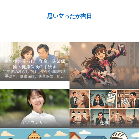
思い立ったが吉日
定年後の暮らし｜年金・失業保
険・健康保険の手続き
定年後の暮らしでは、年金や退職後の
手続き、健康保険、失業保険、給付
金、医療費など、老後に知っておきた
芸能
い情報を初心者にも分かりやすく案内
します。
アナウンサー
仕事