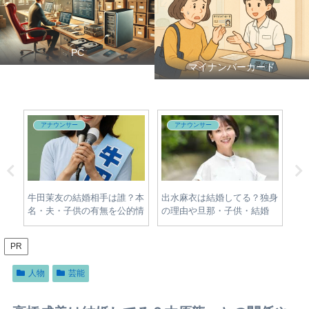
PC
マイナンバーカード
アナウンサー
アナウンサー
事実
牛田茉友の結婚相手は誰？本
出水麻衣は結婚してる？独身
【
・プ
名・夫・子供の有無を公的情
の理由や旦那・子供・結婚
一
く整
報から調査
歴、Nスタ現在を調査
安
PR
人物
芸能