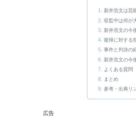
新井浩文は芸
収監中は何が
新井浩文の今
復帰に対する
事件と判決の
新井浩文の今
よくある質問
まとめ
参考・出典リ
広告