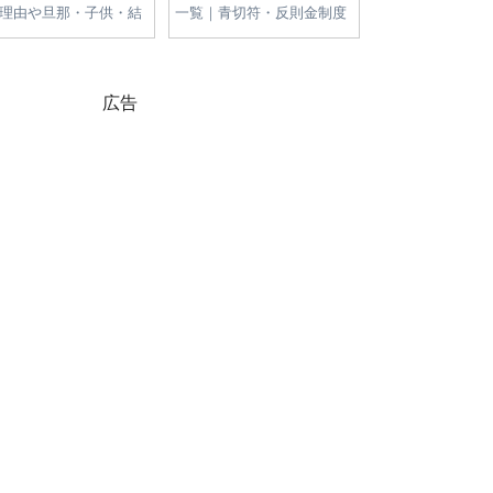
学！大学はどこ？進学
新公約・争点まとめ｜物価
が高すぎる理由
・経歴・父への憧れを
高・減税・エネルギー政策
高騰の原因と今
を徹底比較
をやさしく解説
広告