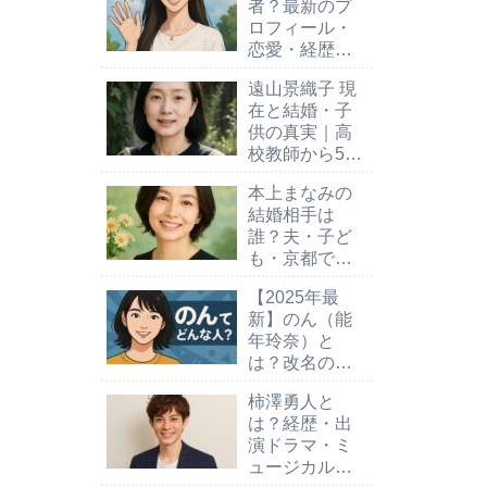
者？最新のプ
ロフィール・
恋愛・経歴・
話題の変化ま
遠山景織子 現
で徹底解説
在と結婚・子
供の真実｜高
校教師から50
歳の新たな人
本上まなみの
生まで
結婚相手は
誰？夫・子ど
も・京都での
暮らし
【2025年最
新】のん（能
年玲奈）と
は？改名の理
由と現在の活
柿澤勇人と
動まとめ｜あ
は？経歴・出
まちゃん女優
演ドラマ・ミ
の再ブレイク
ュージカル代
を解説