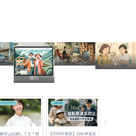
マイナンバーカー
PC
ド
旅行
アナウンサー
政治
政治
レ安村直樹アナが医学
【2025年参院選】各党の最
【2025年最新】