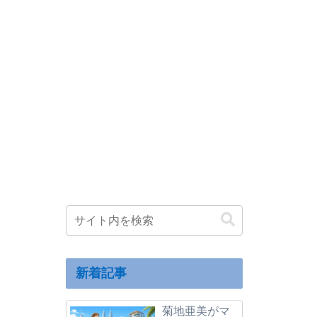
新着記事
菊地亜美がマ