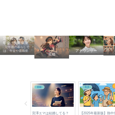
定年後の暮らし｜
年金・失業保険・
定年後の暮らしで
健康保険の手続き
アナウンサー
は、年金や退職後の
芸能
手続き、健康保険、
失業保険、給付金、
医療費など、老後に
知っておきたい情報
を初心者にも分かり
やすく案内します。
自転車
アナウンサー
年最新】自転車違反
自転車利用者必見！青切符
【2025年最新】宇賀神