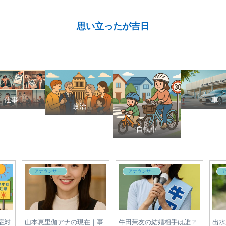
思い立ったが吉日
仕事
車
政治
自転車
政治
政治
メグ
有村治子の家系図まとめ｜
麻生太郎と石破茂の対立は
日テ