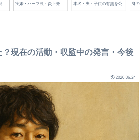
体型
東郷平八郎との関係や滋賀
なぜ続くのか？二人の関係
部進
解説
の名家のルーツを解説
を紐解く政治的背景と影響
理由
解説
た？現在の活動・収監中の発言・今後
2026.06.24