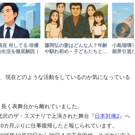
現在 何してる 俳優
藤岡弘の妻はどんな人？年齢
小島瑠璃子
族生活を徹底解説！
や馴れ初め・子どもたちとの
能界引退
家族物語
、現在どのような活動をしているのか気になっている
降、長く表舞台から離れていました。
・下北沢のザ・スズナリで上演された舞台『
日本対俺2
』へ
10カ月ぶりに仕事復帰したと報じられています。