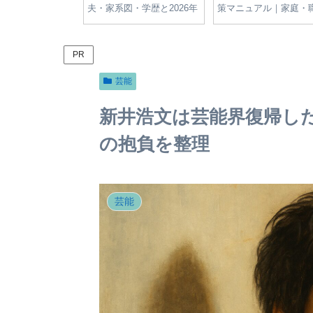
切符・反則金制度
制度と違反行為の罰金一覧
が太った？妊娠の噂と
導の全知識
【2024年版】
変化の真相をやさしく
PR
芸能
新井浩文は芸能界復帰し
の抱負を整理
芸能