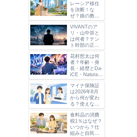
レーシア移住
を決断！な
ぜ？娘の教
育・5000万円
VIVANTのア
マンションと
リ・山中崇と
二拠点生活を
は何者？テン
解説
ト幹部の正
 現在 結婚 相手 芸
【最新版】村重杏奈の結婚？
山崎怜奈
体・新庄との
から復帰までの真相
旦那・子供・家族構成・経
る』7つ
花村想太は何
関係を解説
歴・ハーフ？など徹底解説！
言が誤解
者？年齢・身
長・経歴とDa-
iCE・Natural
Lag・ソロ活動
マイナ保険証
を解説
は2026年8月
から何が変わ
る？使えない
保険証と資格
食料品の消費
確認書を解説
税1％はなぜ？
いつから？仕
組みと自民党