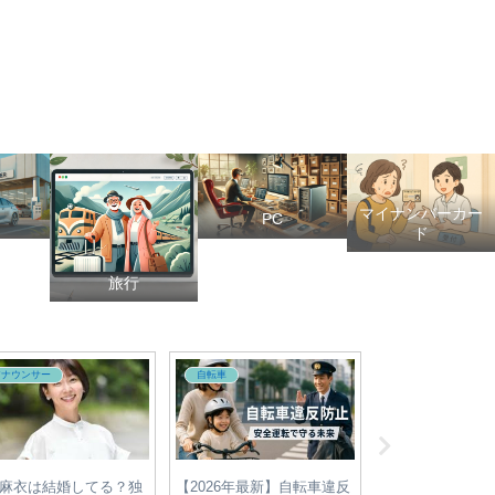
マイナンバーカー
PC
ド
旅行
アナウンサー
政治
政治
テレ安村直樹アナが医学
【2025年参院選】各党の最
【2025年最新