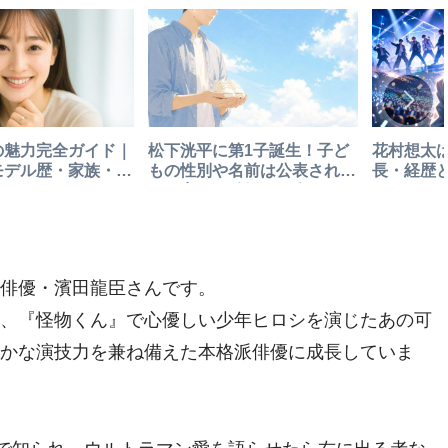
の魅力完全ガイド｜
松下洸平に第1子誕生！子ど
花村想太
モデル歴・家族・恋
もの性別や名前は公表され
長・経歴とDa
フィールまとめ
た？妻との結婚も紹介
Lag・ソ
俳優・濱田龍臣さんです。
、『怪物くん』で心優しい少年ヒロシを演じたあの可
かな演技力を兼ね備えた本格派俳優に成長していま