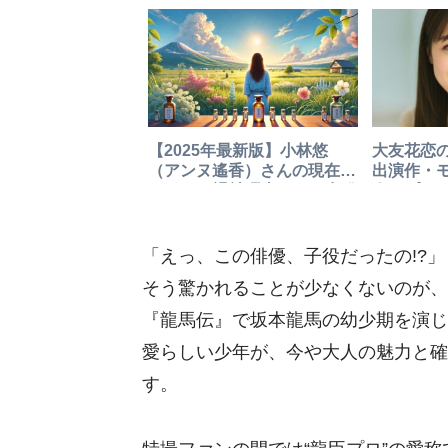
【2025年最新版】小林悠
大友花恋
（アンヌ遙香）さんの現在
出演作・
は？TBS退社理由から再出発
人・プロ
までを追う
「えっ、この俳優、子役だったの!?」
そう驚かれることが少なくないのが、
『龍馬伝』で坂本龍馬の幼少期を演じ
愛らしい少年が、今や大人の魅力と確
す。