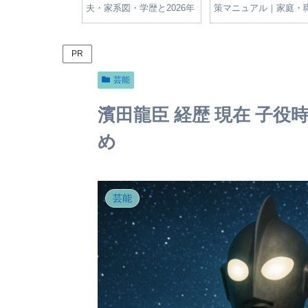
切符・反則金制度
制度と違反行為の罰金一覧
が太った？妊娠の噂と
導の全知識
【2024年版】
変化の真相をやさしく
PR
芸能
濱田龍臣 経歴 現在 子
め
芸能