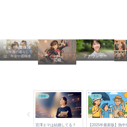
定年後の暮らし｜
年金・失業保険・
定年後の暮らしで
健康保険の手続き
アナウンサー
は、年金や退職後の
芸能
手続き、健康保険、
失業保険、給付金、
医療費など、老後に
知っておきたい情報
を初心者にも分かり
やすく案内します。
自転車
アナウンサー
年最新】自転車違反
自転車利用者必見！青切符
【2025年最新】宇賀