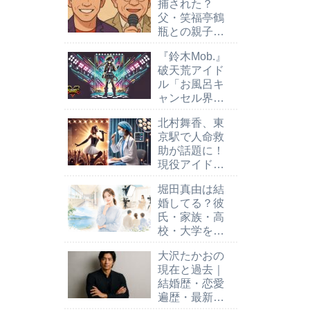
捕された？
父・笑福亭鶴
瓶との親子関
係と事故報道
『鈴木Mob.』
の真相を解説
破天荒アイド
ル「お風呂キ
ャンセル界
隈」新しいア
北村舞香、東
イドル像の挑
京駅で人命救
戦！
助が話題に！
現役アイドル
の学歴と医療
堀田真由は結
知識が支えた
婚してる？彼
瞬間
氏・家族・高
校・大学を調
査｜MIZYU・
大沢たかおの
岡本夏美と同
現在と過去｜
級生
結婚歴・恋愛
遍歴・最新映