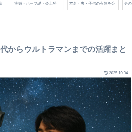
体型
東郷平八郎との関係や滋賀
なぜ続くのか？二人の関係
部
解説
の名家のルーツを解説
を紐解く政治的背景と影響
理
解
役時代からウルトラマンまでの活躍まと
2025.10.04