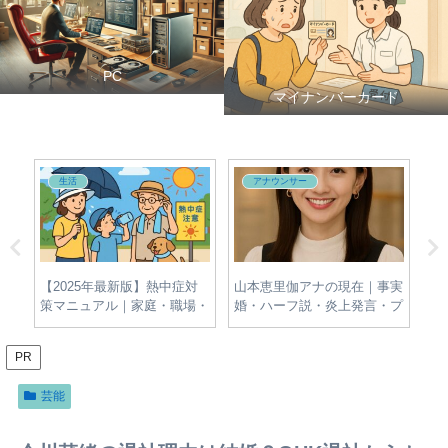
PC
マイナンバーカード
生活
アナウンサー
夫・
【2025年最新版】熱中症対
山本恵里伽アナの現在｜事実
牛
新
策マニュアル｜家庭・職場・
婚・ハーフ説・炎上発言・プ
名
屋外でできる簡単＆効果的な
ロフィールをわかりやすく整
報
予防法とは？
理
PR
芸能