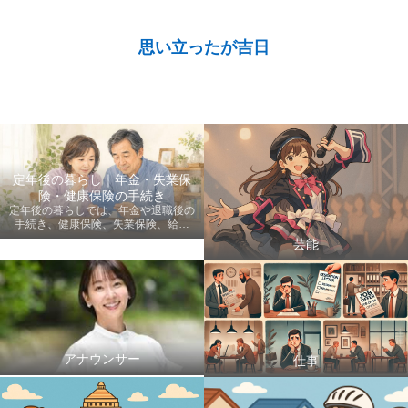
思い立ったが吉日
定年後の暮らし｜年金・失業保
険・健康保険の手続き
定年後の暮らしでは、年金や退職後の
手続き、健康保険、失業保険、給付
金、医療費など、老後に知っておきた
芸能
い情報を初心者にも分かりやすく案内
します。
アナウンサー
仕事