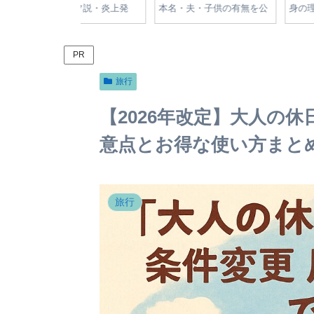
や旦那・子供・結
一覧｜青切符・反則金制度
制度と違反行為の罰金
スタ現在を調査
と安全指導の全知識
【2024年版】
PR
旅行
【2026年改定】大人の休
意点とお得な使い方まと
旅行