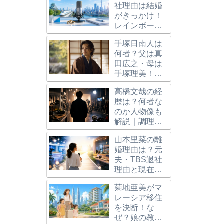
社理由は結婚
がきっかけ！
レインボー池
田との馴れ初
手塚日南人は
めや今後を調
何者？父は真
査
田広之・母は
手塚理美！兄
や身長
高橋文哉の経
167cm、異色
歴は？何者な
の経歴も
のか人物像も
解説｜調理師
志望から仮面
山本里菜の離
ライダー、ブ
婚理由は？元
ルーロック主
夫・TBS退社
演へ
理由と現在の
仕事｜学歴や
菊地亜美がマ
家族構成も整
レーシア移住
理
日倶楽部の割引条件
2024年ＪＲ東日本『秋乗り
えきねっ
を決断！な
年3月に変更！片道
放題パス』お得な秋旅行の知
車方法！
ぜ？娘の教
以上で割引OK
恵と活用法まとめ
受取方法