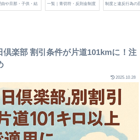
一覧
が太った？妊娠の噂と体型
東郷平八郎との関係や滋賀
部進
変化の真相をやさしく解説
の名家のルーツを解説
理由
解説
日倶楽部 割引条件が片道101kmに！注
め
2025.10.28