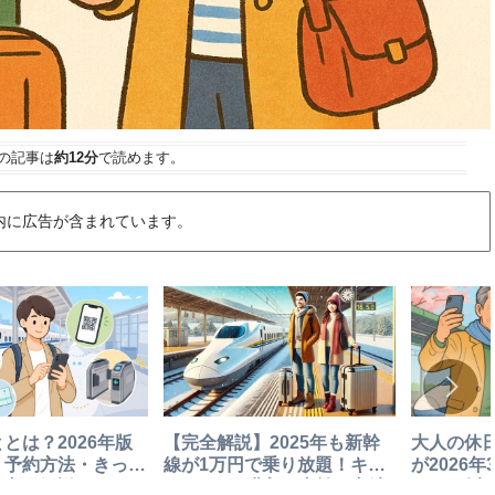
の記事は
約12分
で読めます。
内に広告が含まれています。
とは？2026年版
【完全解説】2025年も新幹
大人の休
・予約方法・きっぷ
線が1万円で乗り放題！キュ
が2026
り方を解説
ン♥パスの購入・支払い方法
101km