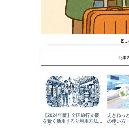
こ
記事
【2024年版】全国旅行支援
えきねっと
を賢く活用するり利用方法と
の使い方
知恵
の受け取