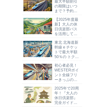
最大半額割引
の期限はいつ
まで？予約方
法は？
【2025年度最
新】大人の休
日倶楽部パス
を活用してシ
ニア世代の鉄
東北 北海道新
道旅行をもっ
幹線 e チケッ
と楽しく！
トで最大半額
50％の トクだ
値スペシャル
初心者必見！
21
WESTERポイ
ント全線フリ
ーきっぷの活
用術の知恵
2025年で20周
年！『大人の
休日倶楽部』
完全ガイド