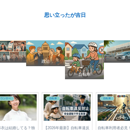
思い立ったが吉日
仕事
車
政治
自転車
アナウンサー
政治
切符
【2025年最新】宇賀神メグ
有村治子の家系図まとめ｜
日テ