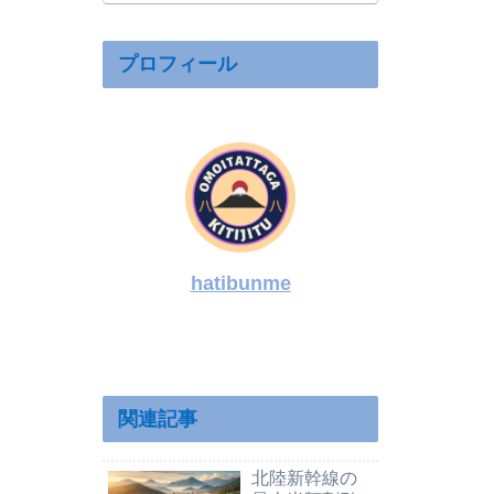
育・5000万円
マンションと
二拠点生活を
プロフィール
解説
hatibunme
関連記事
北陸新幹線の