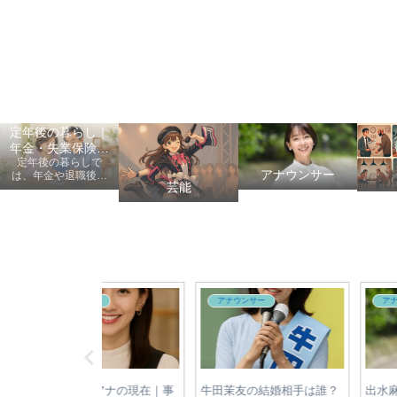
定年後の暮らし｜
年金・失業保険・
定年後の暮らしで
健康保険の手続き
アナウンサー
は、年金や退職後の
芸能
手続き、健康保険、
失業保険、給付金、
医療費など、老後に
知っておきたい情報
を初心者にも分かり
やすく案内します。
サー
自転車
自転車
は結婚してる？独
【2026年最新】自転車違反
自転車利用者必見！青