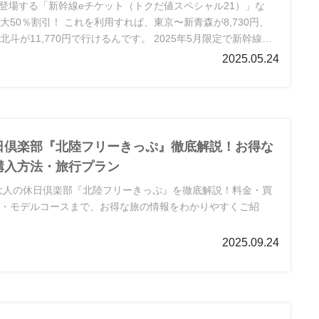
月に登場する「新幹線eチケット（トクだ値スペシャル21）」な
大50％割引！ これを利用すれば、東京〜新青森が8,730円、
斗が11,770円で行けるんです​。 2025年5月限定で新幹線・
0％割引！えきねっと限定「トクだ値スペシャル21」の対象区
2025.05.24
法を詳しく解説。
日倶楽部『北陸フリーきっぷ』徹底解説！お得な
購入方法・旅行プラン
の大人の休日倶楽部『北陸フリーきっぷ』を徹底解説！料金・買
方・モデルコースまで、お得な旅の情報をわかりやすくご紹
2025.09.24