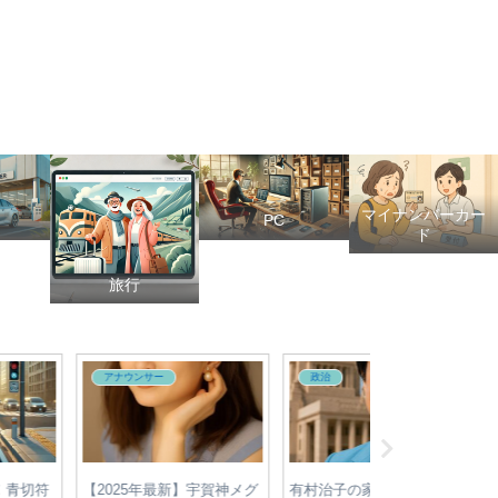
マイナンバーカー
PC
ド
旅行
アナウンサー
政治
政治
レ安村直樹アナが医学
【2025年参院選】各党の最
【2025年最新】