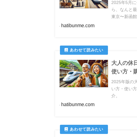
2025年5
ら、なんと最
東京〜新函館北
特急が最大5
hatibunme.com
間や予約方
大人の休
使い方・
2025年版
い方・使い
介。
hatibunme.com