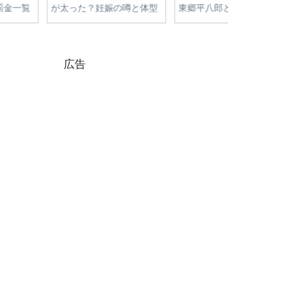
学！大学はどこ？進学
新公約・争点まとめ｜物価
が高すぎる理由
・経歴・父への憧れを
高・減税・エネルギー政策
高騰の原因と今
を徹底比較
をやさしく解説
広告