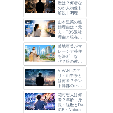
歴は？何者な
のか人物像も
解説｜調理師
志望から仮面
年】ウォーターサー
納得の行くホームシアターの
浄水器は
山本里菜の離
ライダー、ブ
すめはレンタル？購
接続を解説 映像部分の解説
水器性能
婚理由は？元
ルーロック主
を安くする知恵
編
夫・TBS退社
演へ
理由と現在の
仕事｜学歴や
菊地亜美がマ
家族構成も整
レーシア移住
理
を決断！な
ぜ？娘の教
育・5000万円
VIVANTのア
マンションと
リ・山中崇と
二拠点生活を
は何者？テン
解説
ト幹部の正
体・新庄との
花村想太は何
関係を解説
者？年齢・身
長・経歴とDa-
iCE・Natural