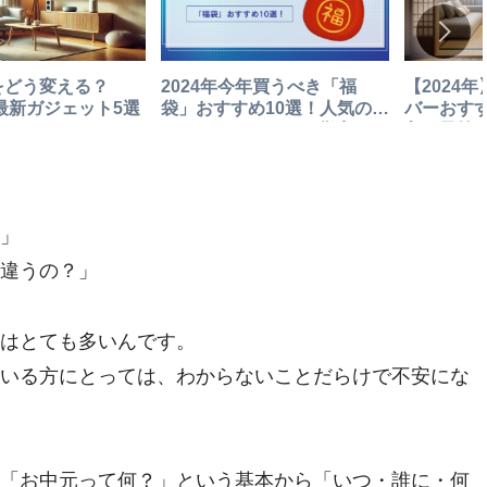
をどう変える？
2024年今年買うべき「福
【2024
の最新ガジェット5選
袋」おすすめ10選！人気のス
バーおす
タバやカルディ、百貨店まで
入？予算
」
違うの？」
はとても多いんです。
いる方にとっては、わからないことだらけで不安にな
「お中元って何？」という基本から「いつ・誰に・何