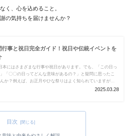
なく、心を込めること。
謝の気持ちを届けませんか？
間行事と祝日完全ガイド！祝日や伝統イベントを
介
日本にはさまざまな行事や祝日があります。でも、「この日っ
？」「〇〇の日ってどんな意味があるの？」と疑問に思ったこ
せんか？例えば、お正月やひな祭りはよく知られていますが、
秋分の日の由来を知らない人も多いですよね。さらに、最近で
2025.03.28
ベント、ハロウィンやクリスマスが人気ですが、日本独自の伝
くさんあります。
目次
？意味と由来をやさしく解説