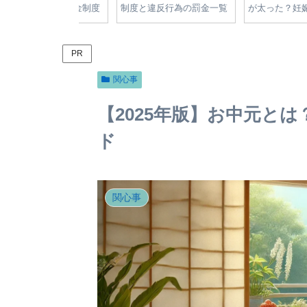
切符・反則金制度
制度と違反行為の罰金一覧
が太った？妊娠の噂と
導の全知識
【2024年版】
変化の真相をやさしく
PR
関心事
【2025年版】お中元と
ド
関心事