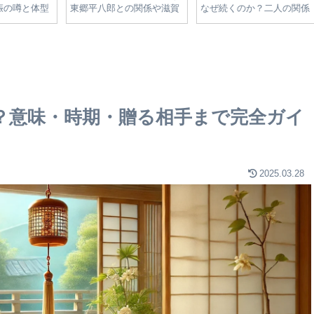
体型
東郷平八郎との関係や滋賀
なぜ続くのか？二人の関係
部進
解説
の名家のルーツを解説
を紐解く政治的背景と影響
理由
解説
は？意味・時期・贈る相手まで完全ガイ
2025.03.28