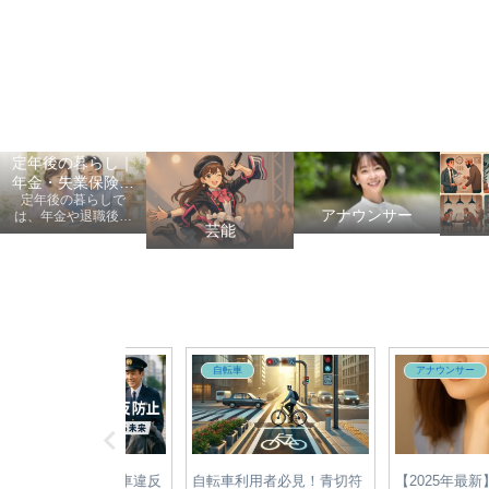
定年後の暮らし｜
年金・失業保険・
定年後の暮らしで
健康保険の手続き
アナウンサー
は、年金や退職後の
芸能
手続き、健康保険、
失業保険、給付金、
医療費など、老後に
知っておきたい情報
を初心者にも分かり
やすく案内します。
自転車
アナウンサー
年最新】自転車違反
自転車利用者必見！青切符
【2025年最新】宇賀神