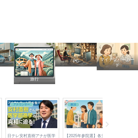
マイナンバーカー
PC
ド
旅行
アナウンサー
政治
政治
レ安村直樹アナが医学
【2025年参院選】各党の最
【2025年最新】