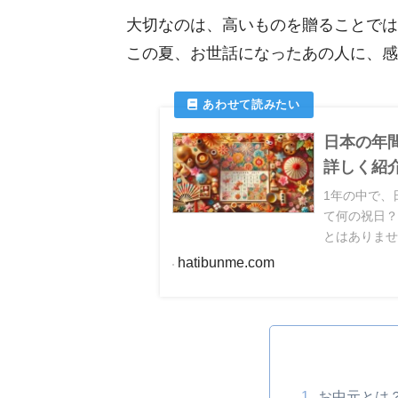
大切なのは、高いものを贈ることでは
この夏、お世話になったあの人に、感
日本の年
詳しく紹
1年の中で、
て何の祝日
とはありま
春分の日や
hatibunme.com
は海外のイ
統行事もた
お中元とは