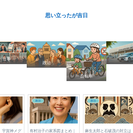
思い立ったが吉日
仕事
車
政治
自転車
政治
政治
メグ
有村治子の家系図まとめ｜
麻生太郎と石破茂の対立は
日テ