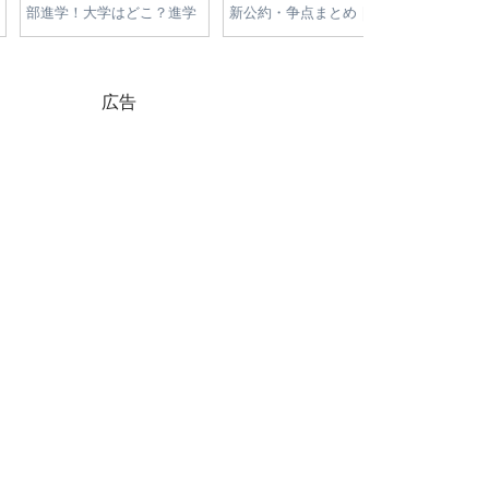
学！大学はどこ？進学
新公約・争点まとめ｜物価
が高すぎる理由
・経歴・父への憧れを
高・減税・エネルギー政策
高騰の原因と今
を徹底比較
をやさしく解説
広告