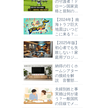
の守護者！ド
ローン国家資
格と規制の重
要性
【2024年】南
海トラフ巨大
地震はいつど
こに来る？そ
の時の為の知
【2025年版】
識と知恵
初心者でも失
敗しない！家
庭用プロジェ
クターの選び
納得の行くホ
方とおすすめ
ームシアター
モデル
の接続を解
説 音響部分
について
夫婦別姓と事
実婚は何が違
う？一般国民
の目線でメリ