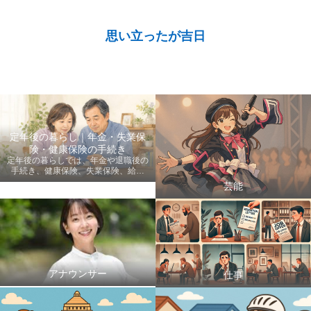
思い立ったが吉日
定年後の暮らし｜年金・失業保
険・健康保険の手続き
定年後の暮らしでは、年金や退職後の
手続き、健康保険、失業保険、給付
金、医療費など、老後に知っておきた
芸能
い情報を初心者にも分かりやすく案内
します。
アナウンサー
仕事