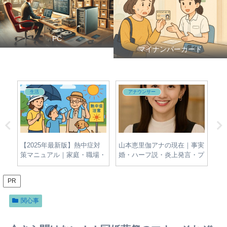
PC
マイナンバーカード
生活
アナウンサー
夫・
【2025年最新版】熱中症対
山本恵里伽アナの現在｜事実
牛
新
策マニュアル｜家庭・職場・
婚・ハーフ説・炎上発言・プ
名
屋外でできる簡単＆効果的な
ロフィールをわかりやすく整
報
予防法とは？
理
PR
関心事