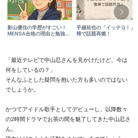
影山優佳の学歴がすごい！
手越祐也の「イッテＱ！」
MENSA合格の理由と勉強法
帰で話題再燃！
を徹底解説
「最近テレビで中山忍さんを見かけたけど、今は
何をしているの？」
そんなふとした疑問を抱いた方も多いのではない
でしょうか。
かつてアイドル歌手としてデビューし、以降数々
の2時間ドラマでお茶の間を魅了してきた中山忍さ
ん。