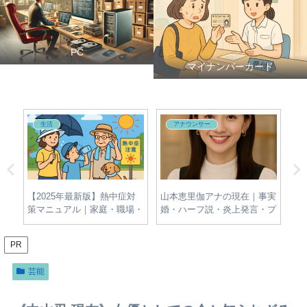
PC
マイナンバーカード
生活
アナウンサー
夫・
【2025年最新版】熱中症対
山本恵里伽アナの現在｜事実
牛
新
策マニュアル｜家庭・職場・
婚・ハーフ説・炎上発言・プ
名
屋外でできる簡単＆効果的な
ロフィールをわかりやすく整
報
予防法とは？
理
PR
芸能