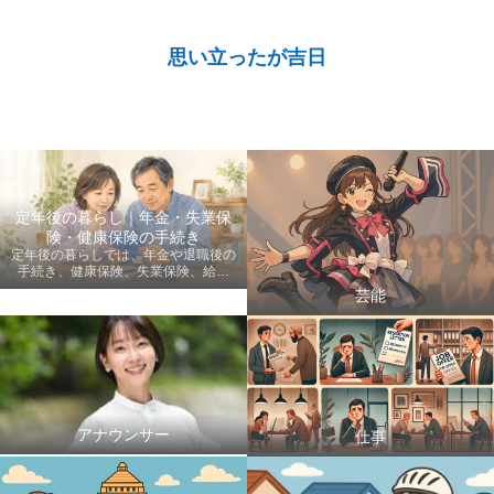
思い立ったが吉日
定年後の暮らし｜年金・失業保
険・健康保険の手続き
定年後の暮らしでは、年金や退職後の
手続き、健康保険、失業保険、給付
金、医療費など、老後に知っておきた
芸能
い情報を初心者にも分かりやすく案内
します。
アナウンサー
仕事