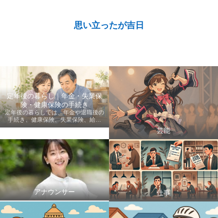
思い立ったが吉日
定年後の暮らし｜年金・失業保
険・健康保険の手続き
定年後の暮らしでは、年金や退職後の
手続き、健康保険、失業保険、給付
金、医療費など、老後に知っておきた
芸能
い情報を初心者にも分かりやすく案内
します。
アナウンサー
仕事