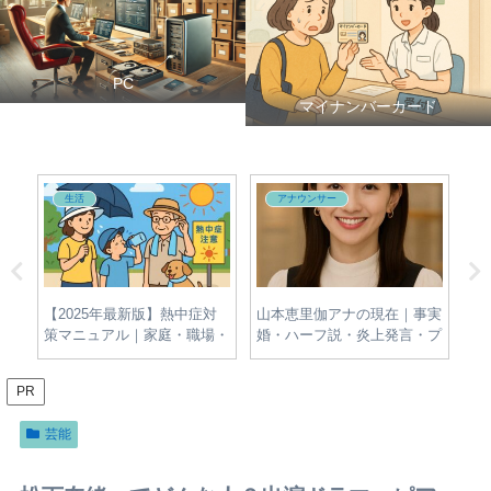
PC
マイナンバーカード
生活
アナウンサー
夫・
【2025年最新版】熱中症対
山本恵里伽アナの現在｜事実
牛
新
策マニュアル｜家庭・職場・
婚・ハーフ説・炎上発言・プ
名
屋外でできる簡単＆効果的な
ロフィールをわかりやすく整
報
予防法とは？
理
PR
芸能