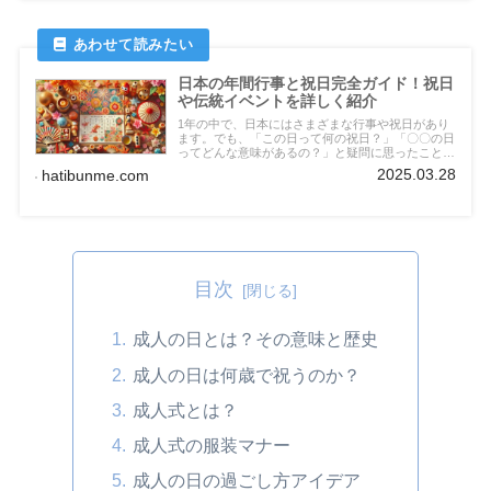
日本の年間行事と祝日完全ガイド！祝日
や伝統イベントを詳しく紹介
1年の中で、日本にはさまざまな行事や祝日があり
ます。でも、「この日って何の祝日？」「〇〇の日
ってどんな意味があるの？」と疑問に思ったことは
ありませんか？例えば、お正月やひな祭りはよく知
2025.03.28
hatibunme.com
られていますが、春分の日や秋分の日の由来を知ら
ない人も多いですよね。さらに、最近では海外のイ
ベント、ハロウィンやクリスマスが人気ですが、日
本独自の伝統行事もたくさんあります。
目次
成人の日とは？その意味と歴史
成人の日は何歳で祝うのか？
成人式とは？
成人式の服装マナー
成人の日の過ごし方アイデア