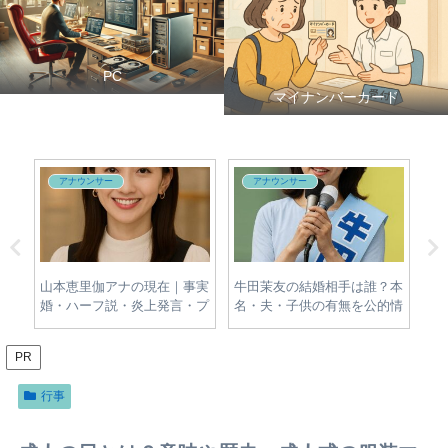
PC
マイナンバーカード
アナウンサー
アナウンサー
対
山本恵里伽アナの現在｜事実
牛田茉友の結婚相手は誰？本
出
場・
婚・ハーフ説・炎上発言・プ
名・夫・子供の有無を公的情
の
的な
ロフィールをわかりやすく整
報から調査
歴
理
PR
行事