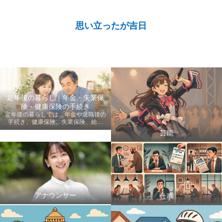
思い立ったが吉日
定年後の暮らし｜年金・失業保
険・健康保険の手続き
定年後の暮らしでは、年金や退職後の
手続き、健康保険、失業保険、給付
金、医療費など、老後に知っておきた
芸能
い情報を初心者にも分かりやすく案内
します。
アナウンサー
仕事