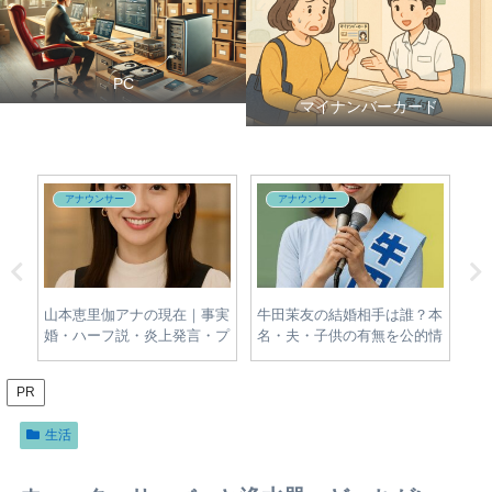
PC
マイナンバーカード
アナウンサー
アナウンサー
対
山本恵里伽アナの現在｜事実
牛田茉友の結婚相手は誰？本
出
場・
婚・ハーフ説・炎上発言・プ
名・夫・子供の有無を公的情
の
的な
ロフィールをわかりやすく整
報から調査
歴
理
PR
生活