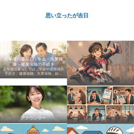
思い立ったが吉日
定年後の暮らし｜年金・失業保
険・健康保険の手続き
定年後の暮らしでは、年金や退職後の
手続き、健康保険、失業保険、給付
金、医療費など、老後に知っておきた
芸能
い情報を初心者にも分かりやすく案内
します。
アナウンサー
仕事