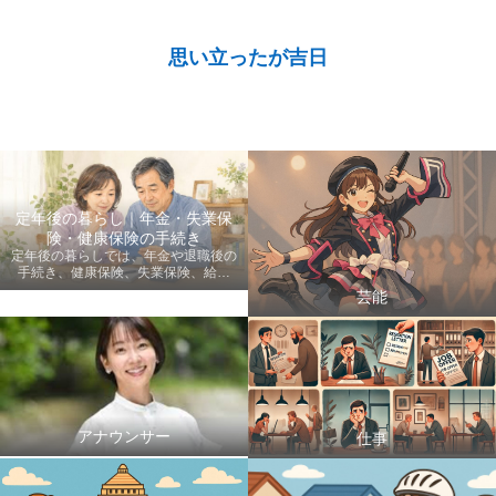
思い立ったが吉日
定年後の暮らし｜年金・失業保
険・健康保険の手続き
定年後の暮らしでは、年金や退職後の
手続き、健康保険、失業保険、給付
金、医療費など、老後に知っておきた
芸能
い情報を初心者にも分かりやすく案内
します。
アナウンサー
仕事