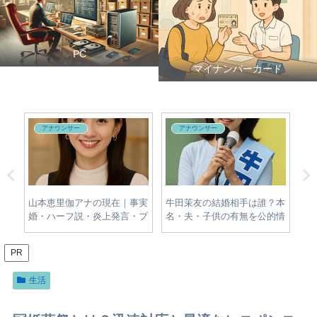
PC
マイナンバーカード
アナウンサー
アナウンサー
対
山本恵里伽アナの現在｜事実
牛田茉友の結婚相手は誰？本
出
場・
婚・ハーフ説・炎上発言・プ
名・夫・子供の有無を公的情
の
的な
ロフィールをわかりやすく整
報から調査
歴
理
PR
生活