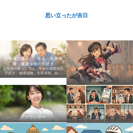
思い立ったが吉日
定年後の暮らし｜年金・失業保
険・健康保険の手続き
定年後の暮らしでは、年金や退職後の
手続き、健康保険、失業保険、給付
金、医療費など、老後に知っておきた
芸能
い情報を初心者にも分かりやすく案内
します。
アナウンサー
仕事