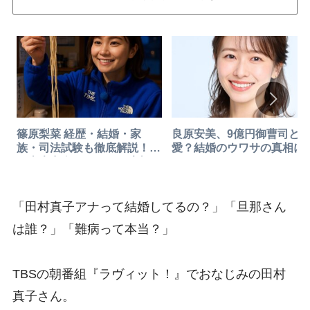
篠原梨菜 経歴・結婚・家
良原安美、9億円御曹司と
族・司法試験も徹底解説！ミ
愛？結婚のウワサの真相に
ス東大出身TBSアナの素顔
る
「田村真子アナって結婚してるの？」「旦那さん
は誰？」「難病って本当？」
TBSの朝番組『ラヴィット！』でおなじみの田村
真子さん。