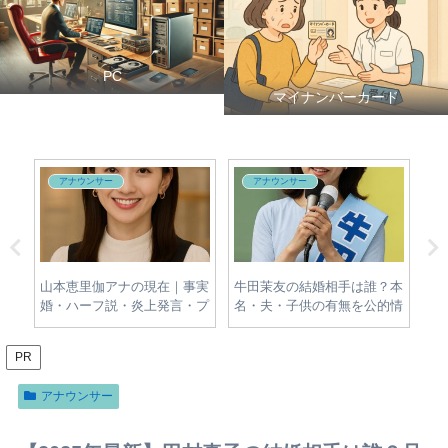
PC
マイナンバーカード
アナウンサー
アナウンサー
対
山本恵里伽アナの現在｜事実
牛田茉友の結婚相手は誰？本
出
場・
婚・ハーフ説・炎上発言・プ
名・夫・子供の有無を公的情
の
的な
ロフィールをわかりやすく整
報から調査
歴
理
PR
アナウンサー