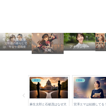
定年後の暮らし｜
年金・失業保険・
定年後の暮らしで
健康保険の手続き
アナウンサー
は、年金や退職後の
芸能
手続き、健康保険、
失業保険、給付金、
医療費など、老後に
知っておきたい情報
を初心者にも分かり
やすく案内します。
サー
自転車
自転車
は結婚してる？独
【2026年最新】自転車違反
自転車利用者必見！青