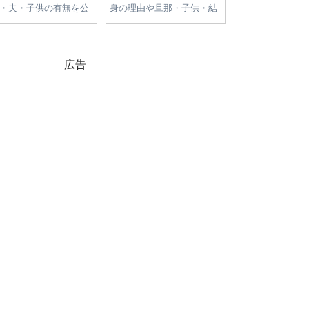
学！大学はどこ？進学
新公約・争点まとめ｜物価
が高すぎる理由
・経歴・父への憧れを
高・減税・エネルギー政策
高騰の原因と今
を徹底比較
をやさしく解説
広告