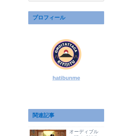
仕事｜学歴や
家族構成も整
理
プロフィール
hatibunme
関連記事
オーディブル