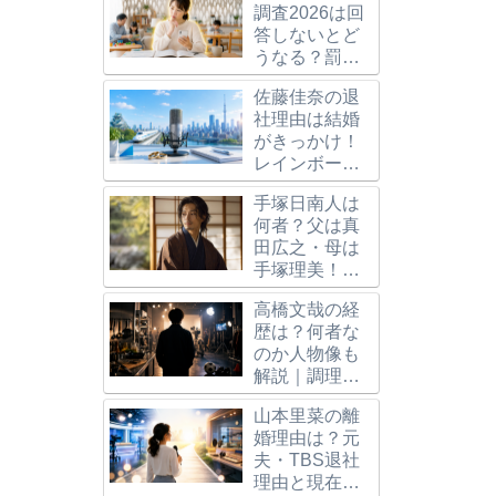
調査2026は回
答しないとど
うなる？罰則
と「約580人に
ブルで聴く「転生し
【2025年最新】Amazonオ
オーディ
佐藤佳奈の退
1人」の意味を
イムだった件」でデ
ーディブルとは？メリット・
ず使う方
社理由は結婚
解説
の魅力にハマる理由
デメリットを徹底解説！おす
グ・注意
がきっかけ！
すめ本＆使いこなし術も紹介
も解説！
レインボー池
田との馴れ初
手塚日南人は
めや今後を調
何者？父は真
査
田広之・母は
手塚理美！兄
や身長
高橋文哉の経
167cm、異色
歴は？何者な
の経歴も
のか人物像も
解説｜調理師
志望から仮面
山本里菜の離
ライダー、ブ
婚理由は？元
ルーロック主
夫・TBS退社
演へ
理由と現在の