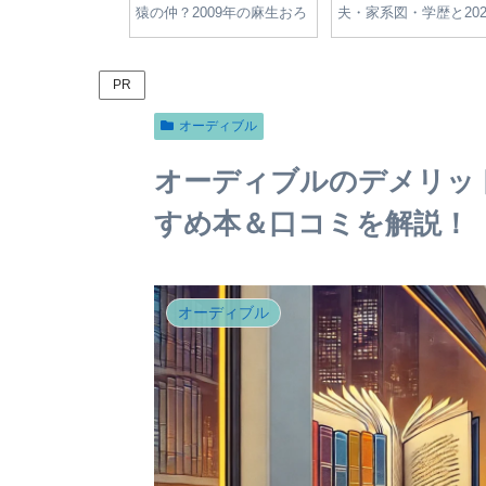
や旦那・子供・結
一覧｜青切符・反則金制度
制度と違反行為の罰金
スタ現在を調査
と安全指導の全知識
【2024年版】
PR
オーディブル
オーディブルのデメリッ
すめ本＆口コミを解説！
オーディブル