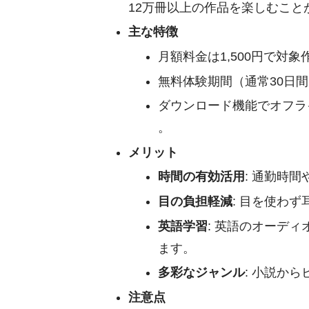
12万冊以上の作品を楽しむことが
主な特徴
月額料金は1,500円で対
無料体験期間（通常30日
ダウンロード機能でオフラ
。
メリット
時間の有効活用
: 通勤時
目の負担軽減
: 目を使わ
英語学習
: 英語のオーデ
ます。
多彩なジャンル
: 小説か
注意点