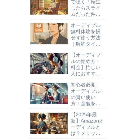
で聴く「転生
したらスライ
ムだった件」
でディアブロ
オーディブル
の魅力にハマ
無料体験を損
る理由
せず使う方法
｜解約タイミ
ング・注意
【オーディブ
点・聴き放題
ルの始め方・
の魅力も解
料金】忙しい
説！
人におすすめ
の耳で楽しむ
初心者必見！
読書法
オーディブル
の賢い使い
方！全貌をわ
かりやすく解
【2025年最
説し仕事も家
新】Amazonオ
事も効率化！
ーディブルと
は？メリッ