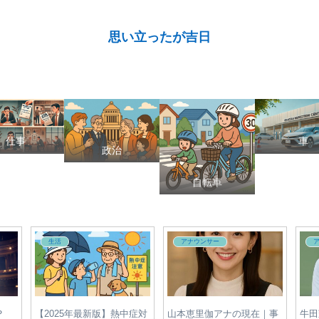
思い立ったが吉日
仕事
車
政治
自転車
アナウンサー
政治
切符
【2025年最新】宇賀神メグ
有村治子の家系図まとめ｜
日テ