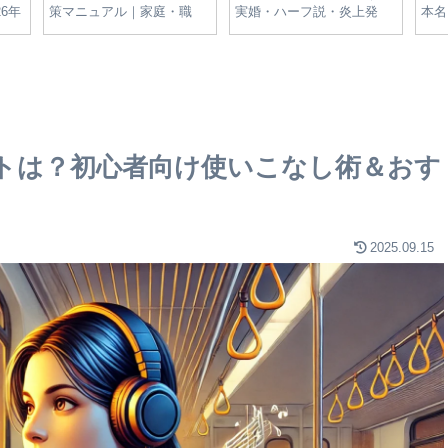
一覧
が太った？妊娠の噂と体型
東郷平八郎との関係や滋賀
部進
変化の真相をやさしく解説
の名家のルーツを解説
理由
解説
トは？初心者向け使いこなし術＆おす
2025.09.15