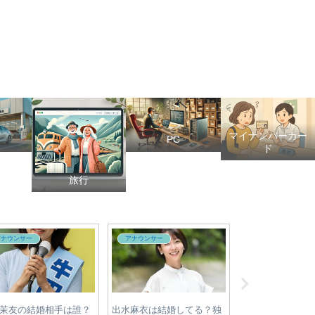
マイナンバーカー
PC
ド
旅行
アナウンサー
政治
政治
レ安村直樹アナが医学
【2025年参院選】各党の最
【2025年最新】