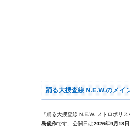
踊る大捜査線 N.E.W.のメ
『踊る大捜査線 N.E.W. メトロ
島俊作
です。公開日は
2026年9月18