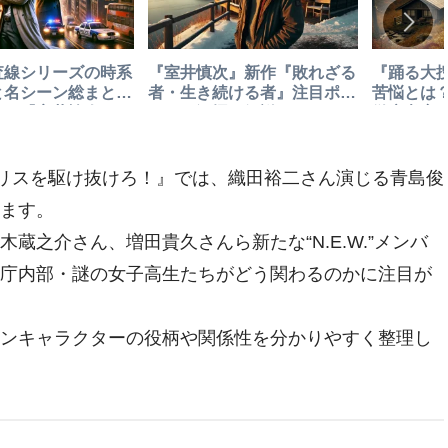
査線シリーズの時系
『室井慎次』新作『敗れざる
『踊る大
と名シーン総まと
者・生き続ける者』注目ポイ
苦悩とは
映画『室井慎次』も
ントを深掘り解説
徹底考察
トロポリスを駆け抜けろ！』では、織田裕二さん演じる青島俊
ます。
蔵之介さん、増田貴久さんら新たな“N.E.W.”メンバ
庁内部・謎の女子高生たちがどう関わるのかに注目が
ンキャラクターの役柄や関係性を分かりやすく整理し