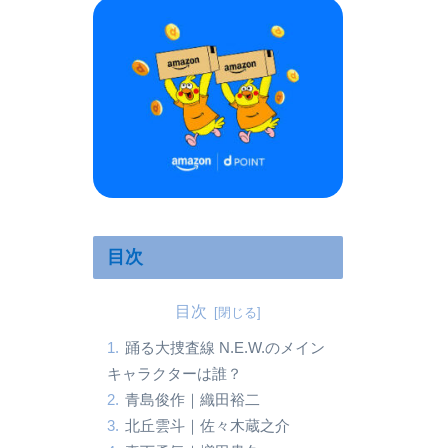
目次
目次
踊る大捜査線 N.E.W.のメイン
キャラクターは誰？
青島俊作｜織田裕二
北丘雲斗｜佐々木蔵之介