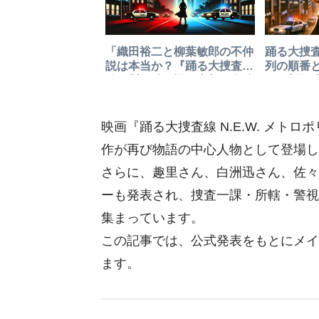
「織田裕二と柳葉敏郎の不仲
踊る大捜
説は本当か？『踊る大捜査
列の順番
線』製作陣が語る真相と今後
め！新作
の展開」
解説
映画『踊る大捜査線 N.E.W. メ
作が再び物語の中心人物として登場し
さらに、趣里さん、白洲迅さん、佐々木
ーも発表され、捜査一課・所轄・警視
集まっています。
この記事では、公式発表をもとにメイ
ます。