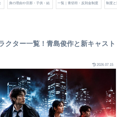
一覧
が太った？妊娠の噂と体型
東郷平八郎との関係や滋賀
部進
変化の真相をやさしく解説
の名家のルーツを解説
理由
解説
キャラクター一覧！青島俊作と新キャスト
2026.07.15