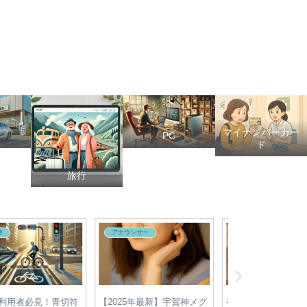
マイナンバーカー
PC
ド
旅行
アナウンサー
政治
政治
レ安村直樹アナが医学
【2025年参院選】各党の最
【2025年最新】