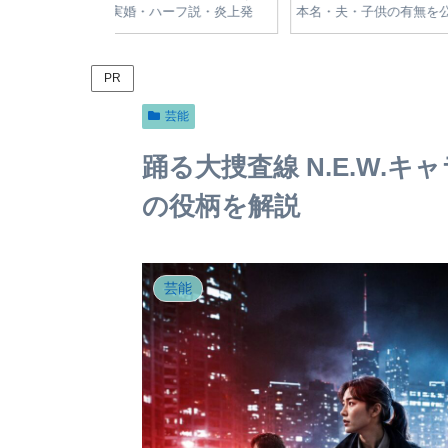
や旦那・子供・結
一覧｜青切符・反則金制度
制度と違反行為の罰金
スタ現在を調査
と安全指導の全知識
【2024年版】
PR
芸能
踊る大捜査線 N.E.W.
の役柄を解説
芸能