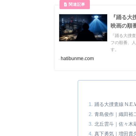
『踊る大
映画の順番
『踊る大捜査
フの順番、人
す。
hatibunme.com
踊る大捜査線 N.
青島俊作｜織田裕
北丘雲斗｜佐々木
真下勇気｜増田貴