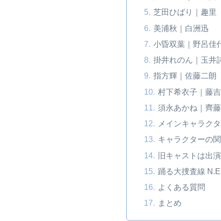
芝田ひばり｜趣里
美浦秋｜白洲迅
小昏双葉｜野呂佳
掛井れのん｜玉井
指方輝｜佐藤二朗
村下希衣子｜藤
須永あかね｜齊
メインキャラク
キャラクターの
旧キャストは出
踊る大捜査線 N.
よくある質問
まとめ