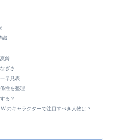
代
詩織
吉夏鈴
藤なぎさ
ター早見表
関係性を整理
演する？
E.W.のキャラクターで注目すべき人物は？