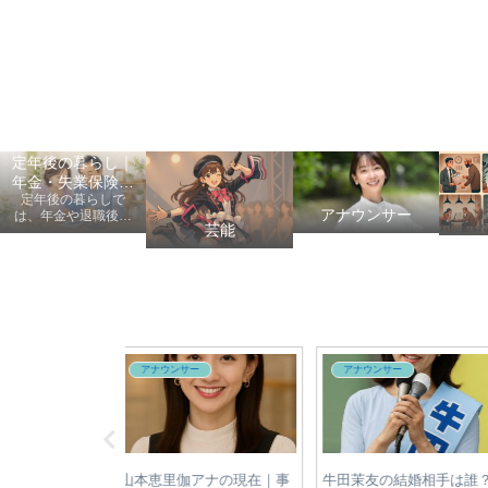
定年後の暮らし｜
年金・失業保険・
定年後の暮らしで
健康保険の手続き
アナウンサー
は、年金や退職後の
芸能
手続き、健康保険、
失業保険、給付金、
医療費など、老後に
知っておきたい情報
を初心者にも分かり
やすく案内します。
サー
自転車
自転車
は結婚してる？独
【2026年最新】自転車違反
自転車利用者必見！青