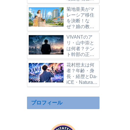
仕事｜学歴や
菊地亜美がマ
家族構成も整
レーシア移住
理
を決断！な
ぜ？娘の教
育・5000万円
VIVANTのア
マンションと
リ・山中崇と
二拠点生活を
は何者？テン
解説
ト幹部の正
体・新庄との
花村想太は何
関係を解説
者？年齢・身
長・経歴とDa-
iCE・Natural
Lag・ソロ活動
を解説
プロフィール