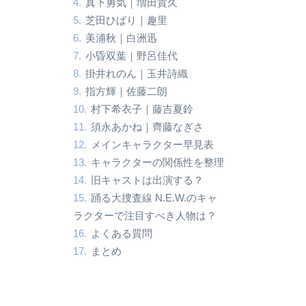
真下勇気｜増田貴久
芝田ひばり｜趣里
美浦秋｜白洲迅
小昏双葉｜野呂佳代
掛井れのん｜玉井詩織
指方輝｜佐藤二朗
村下希衣子｜藤吉夏鈴
須永あかね｜齊藤なぎさ
メインキャラクター早見表
キャラクターの関係性を整理
旧キャストは出演する？
踊る大捜査線 N.E.W.のキャ
ラクターで注目すべき人物は？
よくある質問
まとめ