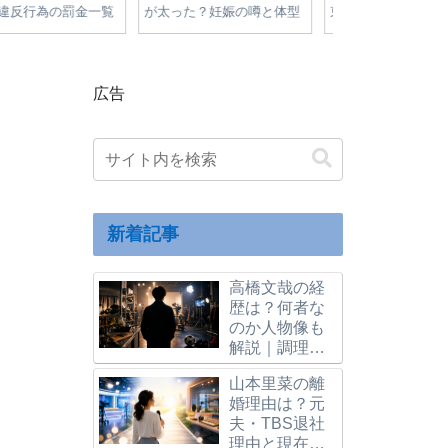
学！大学はどこ？進学
新公約・争点まとめ｜物価
が高すぎる理由
・経歴・父への憧れを
高・減税・エネルギー政策
高騰の原因と今
を徹底比較
をやさしく解説
広告
新着記事
高橋文哉の経
歴は？何者な
のか人物像も
解説｜調理師
志望から仮面
山本里菜の離
ライダー、ブ
婚理由は？元
ルーロック主
夫・TBS退社
演へ
理由と現在の