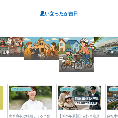
思い立ったが吉日
仕事
車
政治
自転車
アナウンサー
政治
切符
【2025年最新】宇賀神メグ
有村治子の家系図まとめ｜
日テ