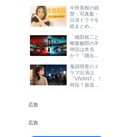
【2025最新
今田美桜の経
版】
歴・写真集・
出演ドラマを
総まとめ
【2025年最新
「織田裕二と
版】
柳葉敏郎の不
仲説は本当
か？『踊る大
捜査線』製作
鬼頭明里のド
陣が語る真相
ラマ出演は
と今後の展
『VIVANT』！
開」
何役？放送日
と初出演情報
を解説
広告
広告