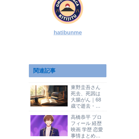
捜査線』室井慎次の
踊る大捜査線新作スピンオフ
踊る大捜査線
？『敗れざる者』を
はいつ配信？深津絵里の恩田
織田裕二
hatibunme
すみれ復活説を整理
プロフィ
関連記事
東野圭吾さん
死去、死因は
大腸がん｜68
歳で逝去・代
表作や最新刊
高橋恭平 プロ
を解説
フィール 経歴
映画 学歴 恋愛
事情まとめ