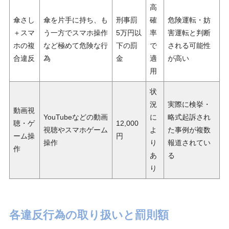
高
傘さし
傘を片手に持ち、も
刑事罰
確
危険運転・妨
＋スマ
う一方でスマホ操作
5万円以
率
害運転と判断
ホの複
など極めて危険な行
下の罰
で
される可能性
合違反
為
金
適
が高い
用
状
況
実際に検挙・
動画視
YouTubeなどの動画
に
略式起訴され
聴・ゲ
12,000
視聴やスマホゲーム
よ
た事例が複数
ーム操
円
操作
り
報道されてい
作
あ
る
り
各違反行為の取り扱いと罰則額