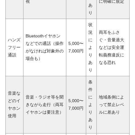
視
に明確に規定
あ
り
状
況
両耳をふさ
Bluetoothイヤホン
ハンズ
に
ぐ・音量過大
などでの通話（操作
5,000〜
フリー
よ
などは安全運
がなければ対象外の
7,000円
通話
り
転義務違反に
場合も）
あ
なる恐れ
り
条
件
音楽な
音楽・ラジオ等を聞
に
地域条例によ
どのイ
5,000〜
きながら走行（両耳
よ
って禁止レベ
ヤホン
7,000円
イヤホンは要注意）
り
ルに差あり
使用
あ
り