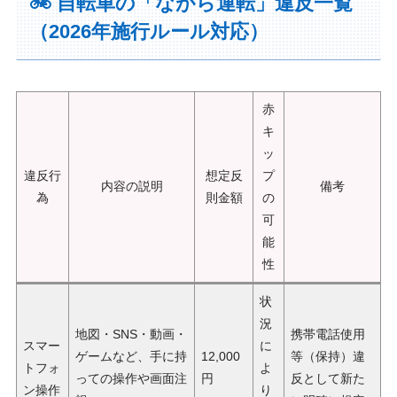
🚲 自転車の「ながら運転」違反一覧
（2026年施行ルール対応）
赤
キ
ッ
違反行
想定反
プ
内容の説明
備考
為
則金額
の
可
能
性
状
況
地図・SNS・動画・
携帯電話使用
スマー
に
ゲームなど、手に持
12,000
等（保持）違
トフォ
よ
っての操作や画面注
円
反として新た
ン操作
り