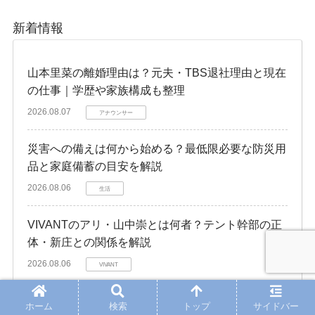
新着情報
山本里菜の離婚理由は？元夫・TBS退社理由と現在
の仕事｜学歴や家族構成も整理
2026.08.07
アナウンサー
災害への備えは何から始める？最低限必要な防災用
品と家庭備蓄の目安を解説
2026.08.06
生活
VIVANTのアリ・山中崇とは何者？テント幹部の正
体・新庄との関係を解説
2026.08.06
VIVANT
菊地亜美がマレーシア移住を決断！なぜ？娘の教
ホーム
検索
トップ
サイドバー