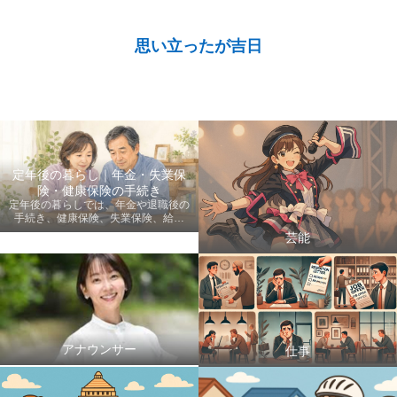
思い立ったが吉日
定年後の暮らし｜年金・失業保
険・健康保険の手続き
定年後の暮らしでは、年金や退職後の
手続き、健康保険、失業保険、給付
金、医療費など、老後に知っておきた
芸能
い情報を初心者にも分かりやすく案内
します。
アナウンサー
仕事