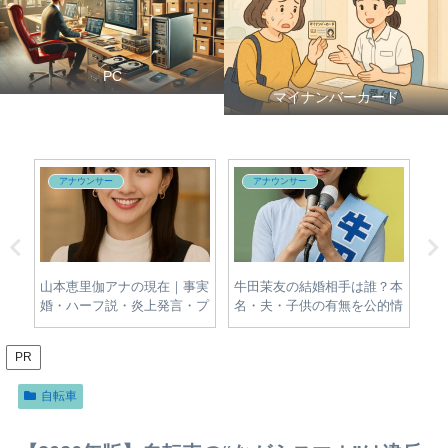
PC
マイナンバーカード
アナウンサー
アナウンサー
対
山本恵里伽アナの現在｜事実
牛田茉友の結婚相手は誰？本
出
場・
婚・ハーフ説・炎上発言・プ
名・夫・子供の有無を公的情
の
的な
ロフィールをわかりやすく整
報から調査
歴
理
PR
自転車