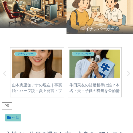
PC
マイナンバーカード
アナウンサー
アナウンサー
対
山本恵里伽アナの現在｜事実
牛田茉友の結婚相手は誰？本
出
場・
婚・ハーフ説・炎上発言・プ
名・夫・子供の有無を公的情
の
的な
ロフィールをわかりやすく整
報から調査
歴
理
PR
生活