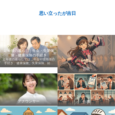
思い立ったが吉日
定年後の暮らし｜年金・失業保
険・健康保険の手続き
定年後の暮らしでは、年金や退職後の
手続き、健康保険、失業保険、給付
金、医療費など、老後に知っておきた
芸能
い情報を初心者にも分かりやすく案内
します。
アナウンサー
仕事